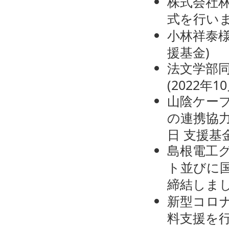
株式会社
式を行い
小林祥泰
援基金
)
法文学部
(
2022年1
山陰ケー
の連携協
日
支援基
島根電工
ト並びに
締結しま
新型コロ
料支援を