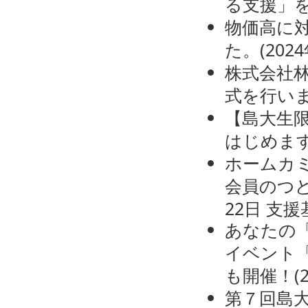
る支援」
物価高に対
た。
(
202
株式会社
式を行い
【島大生限
はじめます！
ホームカミ
会員のつ
22日
支援
あなたの
イベント「Sh
も開催！
(
第７回島