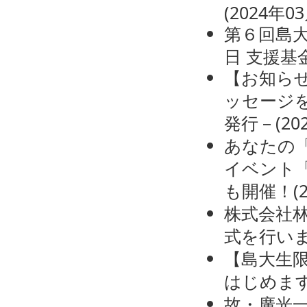
(
2024年0
第６回島
日
支援基
【お知ら
ッセージを
発行－
(
20
あなたの
イベント「Sh
も開催！
(
株式会社
式を行い
【島大生限
はじめます
故・廣光