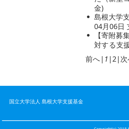
金
)
島根大学
04月06日
【寄附募
対する支
前へ
|
1
|
2
|
次
国立大学法人 島根大学支援基金
Copyright(c) 2018 