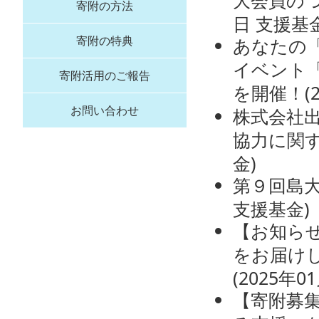
大会員の
寄附の方法
日
支援基
寄附の特典
あなたの
イベント「Shi
寄附活用のご報告
を開催！
(
お問い合わせ
株式会社
協力に関
金
)
第９回島
支援基金
)
【お知ら
をお届けし
(
2025年0
【寄附募