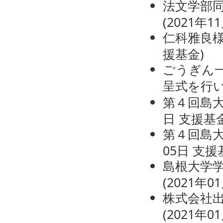
法文学部
(
2021年1
仁科雅良
援基金
)
ごうぎん
呈式を行
第４回島
日
支援基
第４回島大
05日
支援
島根大学
(
2021年0
株式会社
(
2021年0