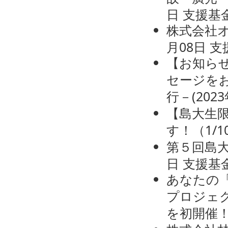
日
支援基
株式会社
月08日
支
【お知ら
セージをお
行－
(
202
【島大生限
す！（1/1
第５回島
日
支援基
あなたの
プロジェクト「S
を初開催