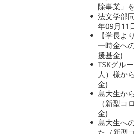
除事業」
法文学部
年09月11
【学長よ
一時金へ
援基金
)
TSKグル
人）様か
金
)
島大生から
（新型コ
金
)
島大生への
た（新型