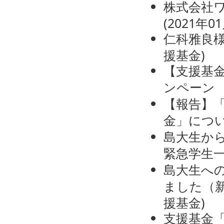
株式会社
(
2021年0
仁科雅良
援基金
)
【支援基金
ンペーン
【報告】
金」につ
島大生か
緊急学生
島大生への
ました（
援基金
)
支援基金