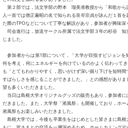
第２部では，法文学部の野本 瑠美准教授から「和歌から
人一首では僧正遍昭の名で知られる良岑宗貞が詠んだ１首を
た際のTPOなどについて丁寧な解説があり，参加者が興味深
司会進行は，放送サークル所属で法文学部３年の杉谷 知
じました。
参加者からは第1部について，「大学が目指すビジョンを
何を考え，何にエネルギーを向けているのかよく伝わってき
も「とてもわかりやすく，思いがけず深い掘り下げを短時間
すばらしさを感じることができました。」との感想がありま
望も多くいただきました。
当日は島根大学オリジナルグッズの販売もあり，参加者に
だきました。また，大学祭「淞風祭」も開催しており，ホー
淞風祭もお楽しみいただきました。
島根大学では，今後も卒業生をはじめとした皆さまに島根
もに，皆さまとの交流を一層深めるため，ホームカミングデ