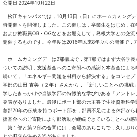
公開日 2024年10月22日
松江キャンパスでは，10月13日（日）にホームカミングデー
時開催＞を開催しました。この催しは，卒業生をはじめ，在
および教職員OB・OGなどをお迎えして，島根大学との交
開催するものです。今年度は2016年以来8年ぶりの開催で，
ホームカミングデーは2部構成で，第1部ではまず大谷学長
ついての説明，支援基金へのご寄附への感謝と本基金による
続いて，「エネルギー問題を材料から解決する」をコンセプ
学部の山田 杏美（２年）さんから，「新しいことへの挑戦
学したきっかけや当該学部の特徴的な学びである「アントレ
発表がありました。最後にボート部の元主将で生物資源科学
創部70年の伝統を持つボート部を，部員不足による休部か
援基金へのご寄附により部活動が継続できていることへの感
第１部と第２部の合間には，会場のあちこちで，久しぶり
との旧交を温める姿がありました。