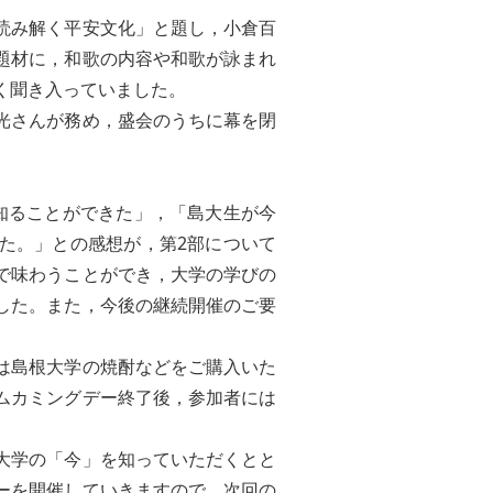
読み解く平安文化」と題し，小倉百
題材に，和歌の内容や和歌が詠まれ
く聞き入っていました。
光さんが務め，盛会のうちに幕を閉
知ることができた」，「島大生が今
た。」との感想が，第2部について
で味わうことができ，大学の学びの
した。また，今後の継続開催のご要
は島根大学の焼酎などをご購入いた
ムカミングデー終了後，参加者には
大学の「今」を知っていただくとと
ーを開催していきますので，次回の