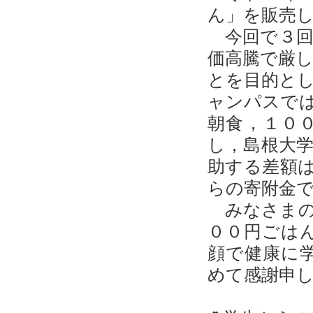
ん」を販売
今回で３回
価高騰で厳
とを目的と
ャンパスで
朝食，１０
し，島根大
助する差額
らの寄附金
みなさまの
００円ごは
顔で健康に
めて感謝申