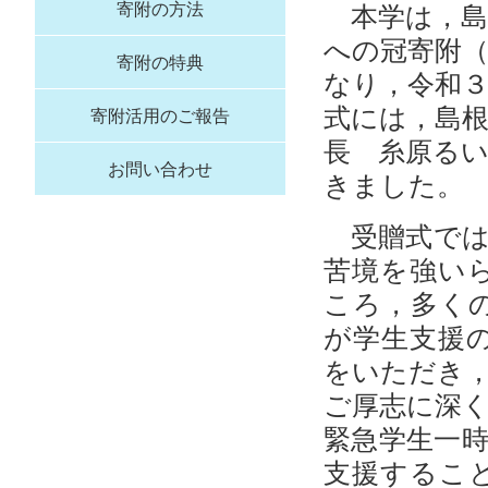
本学は，島
寄附の方法
への冠寄附
寄附の特典
なり，令和
式には，島根
寄附活用のご報告
長 糸原る
お問い合わせ
きました。
受贈式では
苦境を強い
ころ，多く
が学生支援
をいただき
ご厚志に深
緊急学生一
支援するこ