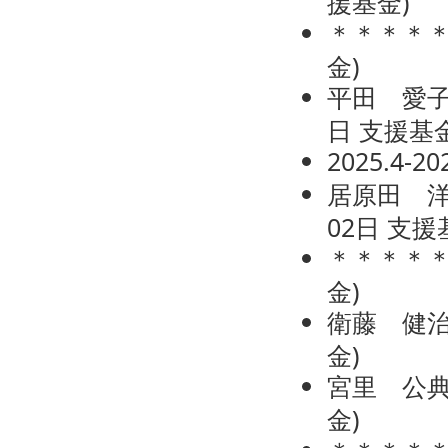
援基金
)
＊＊＊＊
金
)
平田 愛
日
支援基
2025.4-
居原田 
02日
支援
＊＊＊＊
金
)
衛藤 健
金
)
宮里 公
金
)