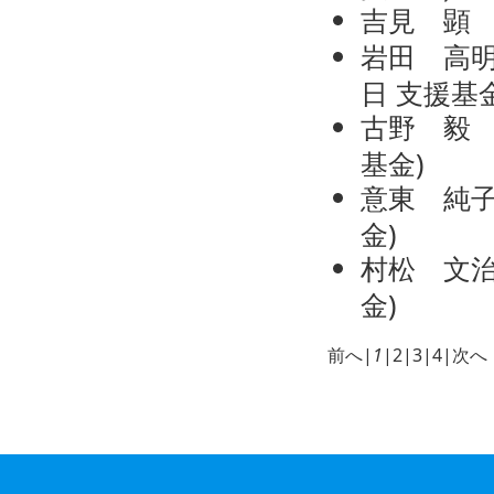
吉見 顕
岩田 高
日
支援基
古野 毅
基金
)
意東 純
金
)
村松 文
金
)
前へ
|
1
|
2
|
3
|
4
|
次へ