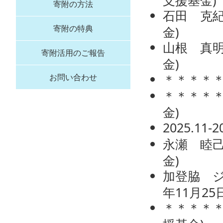
支援基金
)
寄附の方法
石田 克
寄附の特典
金
)
山根 真
寄附活用のご報告
金
)
＊＊＊＊
お問い合わせ
＊＊＊＊
金
)
2025.11
永瀬 睦
金
)
加登脇 
年11月25
＊＊＊＊