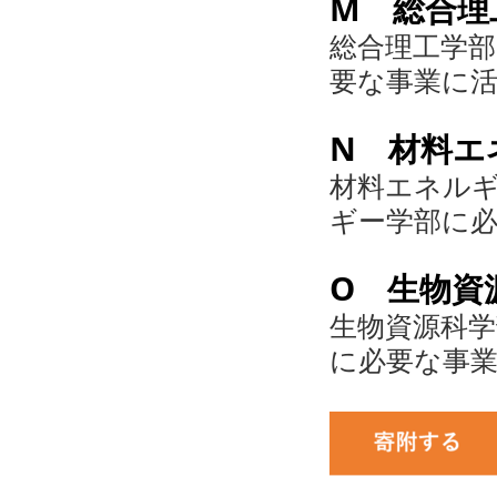
M 総合理
総合理工学
要な事業に
N 材料エ
材料エネル
ギー学部に
O 生物資
生物資源科学
に必要な事