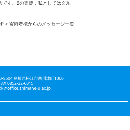
念です。Bの支援，私としては文系
OP
寄附者様からのメッセージ一覧
0-8504 島根県松江市西川津町1060
FAX 0852-32-6015
kk@office.shimane-u.ac.jp