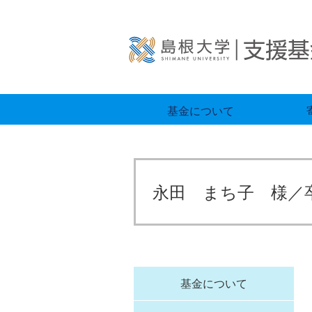
基金について
永田 まち子 様／
基金について