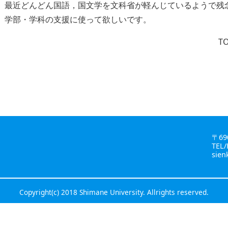
最近どんどん国語，国文学を文科省が軽んじているようで残
学部・学科の支援に使って欲しいです。
T
〒69
金
TEL/
sien
Copyright(c) 2018 Shimane University. Allrights reserved.