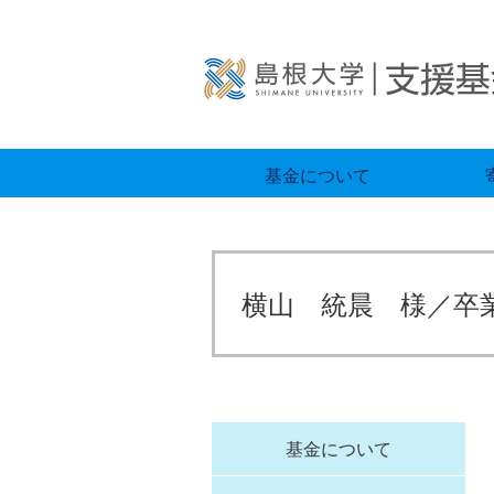
基金について
横山 統晨 様／卒
基金について