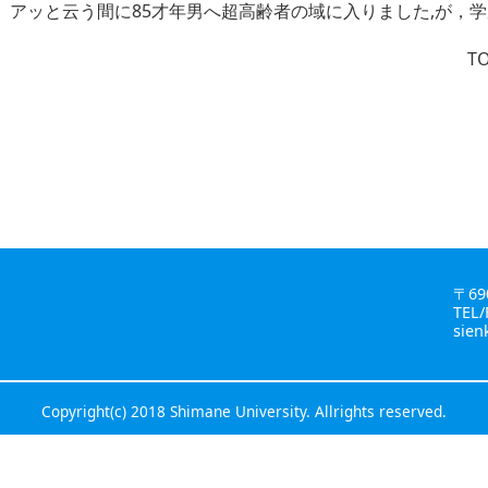
アッと云う間に85才年男へ超高齢者の域に入りました,が，
T
〒69
金
TEL/
sien
Copyright(c) 2018 Shimane University. Allrights reserved.