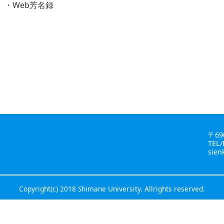
・Web芳名録
〒69
金
TEL/
sien
Copyright(c) 2018 Shimane University. Allrights reserved.