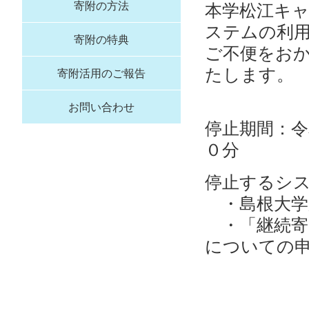
本学松江キ
寄附の方法
ステムの利
寄附の特典
ご不便をお
たします。
寄附活用のご報告
お問い合わせ
停止期間：令
０分
停止するシ
・
島根大
・
「継続
についての